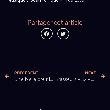
Musique :
Jean Tonique
–
True Love
Partager cet article
PRÉCÉDENT
NEXT
Une bière pour la madjaques
Brasseurs – S2 – E8 : Nos prochaines bières